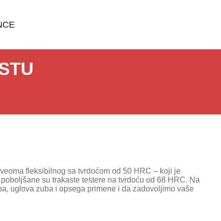
NCE
ESTU
 veoma fleksibilnog sa tvrdoćom od 50 HRC – koji je
poboljšane su trakaste testere na tvrdoću od 68 HRC. Na
ba, uglova zuba i opsega primene i da zadovoljimo vaše