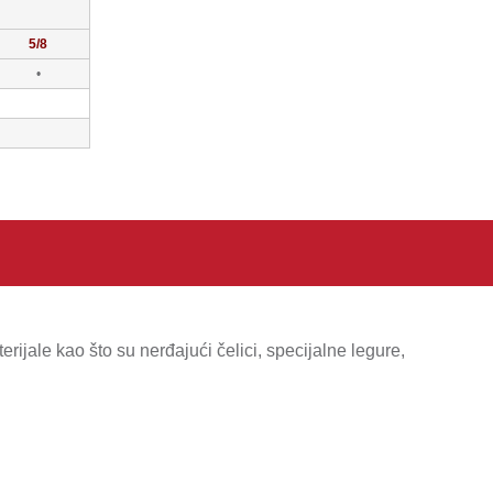
5/8
•
ijale kao što su nerđajući čelici, specijalne legure,