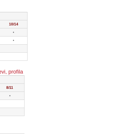
10/14
•
•
i, profila
8/11
•