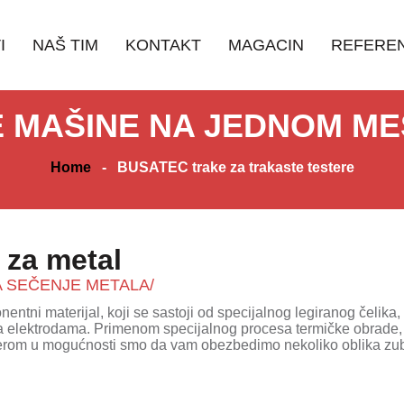
I
NAŠ TIM
KONTAKT
MAGACIN
REFERE
 MAŠINE NA JEDNOM M
Home
-
BUSATEC trake za trakaste testere
 za metal
 SEČENJE METALA/
tni materijal, koji se sastoji od specijalnog legiranog čelika,
a elektrodama. Primenom specijalnog procesa termičke obrade, 
sterom u mogućnosti smo da vam obezbedimo nekoliko oblika zu