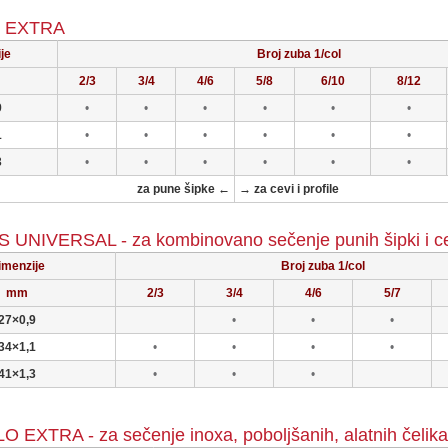
 EXTRA
je
Broj zuba 1/col
2/3
3/4
4/6
5/8
6/10
8/12
9
•
•
•
•
•
•
1
•
•
•
•
•
•
3
•
•
•
•
•
•
za pune šipke ←
→ za cevi i profile
UNIVERSAL - za kombinovano sečenje punih šipki i cev
imenzije
Broj zuba 1/col
mm
2/3
3/4
4/6
5/7
27×0,9
•
•
•
34×1,1
•
•
•
•
41×1,3
•
•
•
 EXTRA - za sečenje inoxa, poboljšanih, alatnih čelika