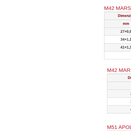
M42 MARS
Dimenzi
mm
27×0,
34×1,
41×1,
M42 MARS 
D
M51 APOLO