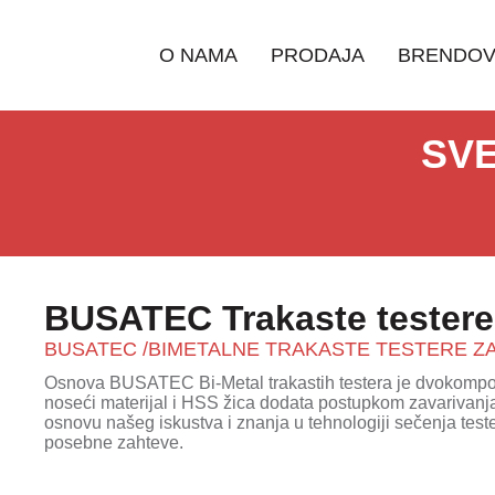
O NAMA
PRODAJA
BRENDOV
SVE
BUSATEC Trakaste testere
BUSATEC /BIMETALNE TRAKASTE TESTERE ZA
Osnova BUSATEC Bi-Metal trakastih testera je dvokomponen
noseći materijal i HSS žica dodata postupkom zavarivanj
osnovu našeg iskustva i znanja u tehnologiji sečenja te
posebne zahteve.