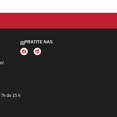
PRATITE NAS
pić
 7h do 15 h