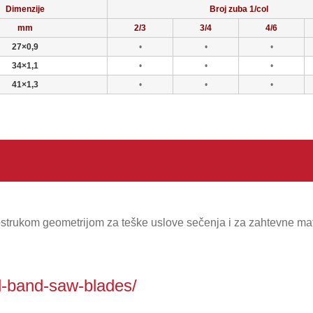
Dimenzije
Broj zuba 1/col
mm
2/3
3/4
4/6
27×0,9
•
•
•
34×1,1
•
•
•
41×1,3
•
•
•
strukom geometrijom za teške uslove sečenja i za zahtevne mater
l-band-saw-blades/