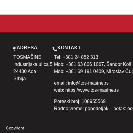
ADRESA
KONTAKT
TOSMAŠINE
Tel: +381 24 852 313
Industrijska ulica 5
Mob:
+381 63 806 1067, Šandor Koš
24430 Ada
Mob: +381 69 191 0409,
Miroslav Ču
Srbija
email: info@tos-masine.rs
web: https://www.tos-masine.rs
Poreski broj: 108955569
Radno vreme: ponedeljak – petak: od
Copyright