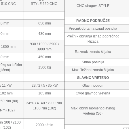
 510 CNC
STYLE 650 CNC
CNC strugovi STYLE
RADNO PODRUČJE
10 mm
650 mm
Prečnik obrtanja iznad postolja
00 mm
430 mm
Prečnik obrtanja iznad poprečnog
klizača
930 / 1900 / 2900 /
/ 1850 mm
3900 mm
Razmak između šiljaka
30 mm
450 mm
Širina postolja
0kg sa teškim
1500 kg
jićem)
Max. Težina između šiljaka
GLAVNO VRETENO
 / 11 kW
23 / 27,5 / 35 kW
Glavni pogon
 102 mm
105 mm
Otvor glavnog vretena
050 Nm (80)
3450 / 4140 / 7900 Nm
1180 Nm (102)
Max. obrtni moment glavnog
Nm (102)
vretena (S6)
n (80) / 2100
2000 o/min
in(102)
200