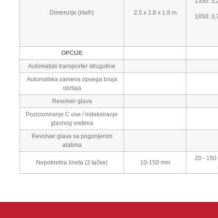
1350: 3,2
Dimenzije (l/w/h)
2.5 x 1.8 x 1.8 m
1850: 3,7
OPCIJE
Automatski transporter strugotine
Automatska zamena opsega broja
obrtaja
Revolver glava
Pozicioniranje C ose / indeksiranje
glavnog vretena
Revolver glava sa pogonjenim
alatima
20 - 150
Nepokretna lineta (3 tačke)
10-150 mm