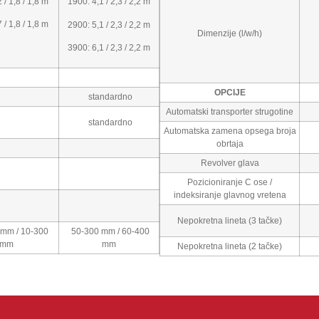
 / 1,8 / 1,8 m
1900: 4,1 / 2,3 / 2,2 m
 / 1,8 / 1,8 m
2900: 5,1 / 2,3 / 2,2 m
Dimenzije (l/w/h)
3900: 6,1 / 2,3 / 2,2 m
OPCIJE
standardno
Automatski transporter strugotine
standardno
Automatska zamena opsega broja
obrtaja
Revolver glava
Pozicioniranje C ose /
indeksiranje glavnog vretena
Nepokretna lineta (3 tačke)
 mm / 10-300
50-300 mm / 60-400
mm
mm
Nepokretna lineta (2 tačke)