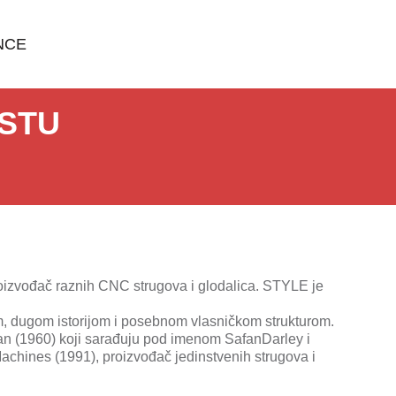
NCE
ESTU
izvođač raznih CNC strugova i glodalica. STYLE je
 dugom istorijom i posebnom vlasničkom strukturom.
fan (1960) koji sarađuju pod imenom SafanDarley i
chines (1991), proizvođač jedinstvenih strugova i