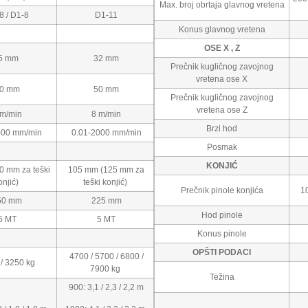
Max. broj obrtaja glavnog vretena
 / D1-8
D1-11
Konus glavnog vretena
OSE X , Z
5 mm
32 mm
Prečnik kugličnog zavojnog
vretena ose X
0 mm
50 mm
Prečnik kugličnog zavojnog
vretena ose Z
m/min
8 m/min
Brzi hod
000 mm/min
0.01-2000 mm/min
Posmak
KONJIĆ
 mm za teški
105 mm (125 mm za
onjić)
teški konjić)
Prečnik pinole konjića
10
50 mm
225 mm
Hod pinole
5 MT
5 MT
Konus pinole
OPŠTI PODACI
4700 / 5700 / 6800 /
/ 3250 kg
7900 kg
Težina
900: 3,1 / 2,3 / 2,2 m