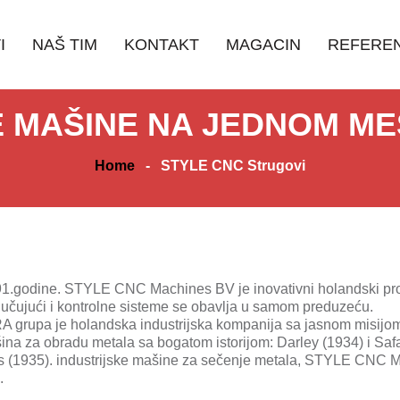
I
NAŠ TIM
KONTAKT
MAGACIN
REFERE
 MAŠINE NA JEDNOM M
Home
-
STYLE CNC Strugovi
1.godine. STYLE CNC Machines BV je inovativni holandski pro
ljučujući i kontrolne sisteme se obavlja u samom preduzeću.
upa je holandska industrijska kompanija sa jasnom misijom,
ina za obradu metala sa bogatom istorijom: Darley (1934) i Sa
 (1935). industrijske mašine za sečenje metala, STYLE CNC Ma
.