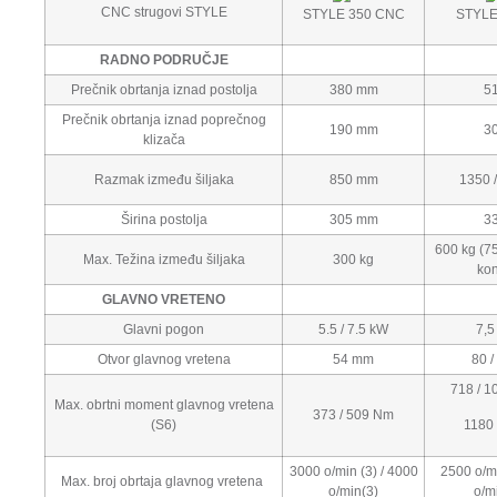
CNC strugovi STYLE
STYLE 350 CNC
STYLE
RADNO PODRUČJE
Prečnik obrtanja iznad postolja
380 mm
5
Prečnik obrtanja iznad poprečnog
190 mm
3
klizača
Razmak između šiljaka
850 mm
1350 
Širina postolja
305 mm
3
600 kg (75
Max. Težina između šiljaka
300 kg
kon
GLAVNO VRETENO
Glavni pogon
5.5 / 7.5 kW
7,5
Otvor glavnog vretena
54 mm
80 /
718 / 1
Max. obrtni moment glavnog vretena
373 / 509 Nm
(S6)
1180 
3000 o/min (3) / 4000
2500 o/mi
Max. broj obrtaja glavnog vretena
o/min(3)
o/m