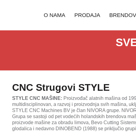
O NAMA
PRODAJA
BRENDOV
SVE
CNC Strugovi STYLE
STYLE CNC MAŠINE:
Proizvođač alatnih mašina od 199
multidisciplinovan, a razvoj i proizvodnja svih mašina, uk
STYLE CNC Machines BV je član NIVORA grupe. NIVORA gr
Grupa se sastoji od pet vodećih holandskih brendova maš
proizvode mašine za obradu limova, Bevo Cutting Sistems
glodalica i nedavno DINOBEND (1988) se priključio grupi